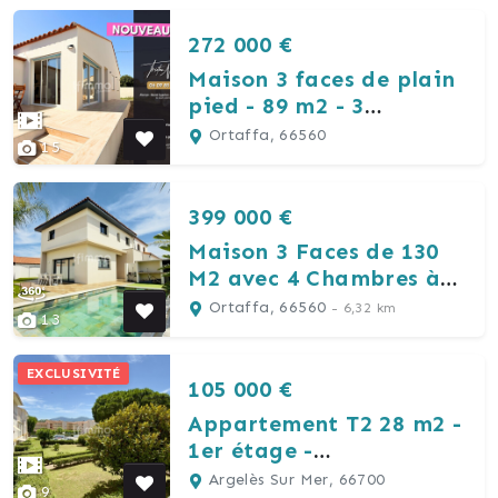
272 000 €
Maison 3 faces de plain
pied - 89 m2 - 3
chambres - Ortaffa
Ortaffa, 66560
15
399 000 €
Maison 3 Faces de 130
M2 avec 4 Chambres à
Ortaffa
Ortaffa, 66560
- 6,32 km
13
EXCLUSIVITÉ
105 000 €
Appartement T2 28 m2 -
1er étage -
stationnement - Argelès
Argelès Sur Mer, 66700
9