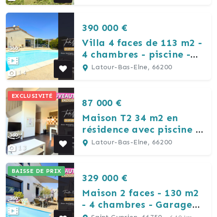
sur mer
390 000 €
Villa 4 faces de 113 m2 -
4 chambres - piscine -
Latour-Bas-Elne
Latour-Bas-Elne, 66200
14
EXCLUSIVITÉ
87 000 €
Maison T2 34 m2 en
résidence avec piscine -
Latour Bas Elne
Latour-Bas-Elne, 66200
13
BAISSE DE PRIX
329 000 €
Maison 2 faces - 130 m2
- 4 chambres - Garage
piscine - Saint Cyprien