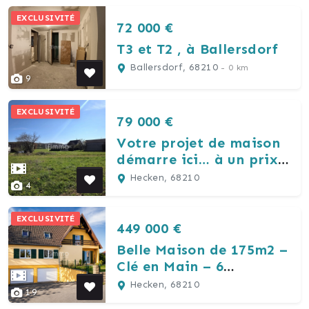
EXCLUSIVITÉ
72 000 €
T3 et T2 , à Ballersdorf
Ballersdorf, 68210
- 0 km
9
EXCLUSIVITÉ
79 000 €
Votre projet de maison
démarre ici… à un prix
attractif !
Hecken, 68210
4
EXCLUSIVITÉ
449 000 €
Belle Maison de 175m2 –
Clé en Main – 6
Chambres
Hecken, 68210
19