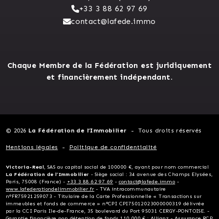
+33 3 88 62 97 69
contact@lafede.immo
Chaque Membre de la Fédération est juridiquement
et financièrement indépendant.
© 2026
La Fédération de l’Immobilier
Tous droits réservés
Mentions légales
Politique de confidentialité
Victoria-Real
, SAS au capital social de 100000 €, ayant pour nom commercial
La Fédération de l’Immobilier
- Siège social : 34 avenue des Champs Elysées,
Paris, 75008 (France) -
+33 3 88 62 97 69
-
contact@lafede.immo
-
www.lafederationdelimmobilier.fr
- TVA intracommunautaire
n°FR75921259073 - Titulaire de la Carte Professionnelle « Transactions sur
immeubles et fonds de commerce » n°CPI CPI75012023000000319 délivrée
par la CCI Paris Ile-de-France, 35 boulevard du Port 95031 CERGY-PONTOISE. -
Garantie financière non détention de fonds 110 000 € : Allianz - Assurance RCP