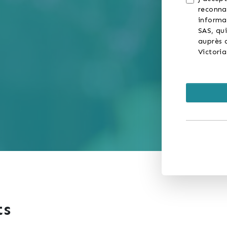
reconna
informa
SAS, qui
auprès d
Victori
ts