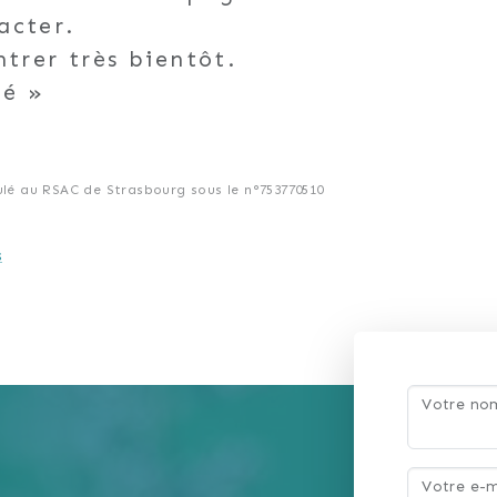
acter.
ntrer très bientôt.
té
lé au RSAC de Strasbourg sous le n°753770510
s
Votre n
Votre e-m