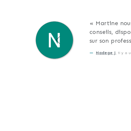
Martine nou
conseils, disp
sur son profes
Précédent
Nadege J
, il y a 