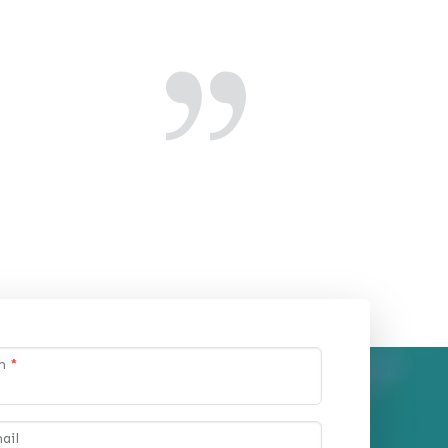
om
*
ail