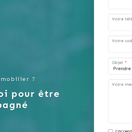
Votre té
Votre cod
Objet
*
mobilier ?
Votre me
i pour être
pagné
J'accept