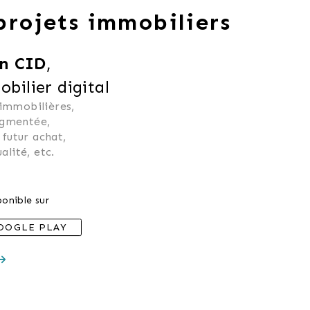
 projets immobiliers
n CID
,
ilier digital
 immobilières, 
ugmentée, 
 futur achat, 
alité, etc.
onible sur
OOGLE PLAY