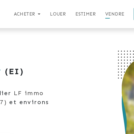
ACHETER
LOUER
ESTIMER
VENDRE
r
(EI)
lier
LF immo
7)
et environs