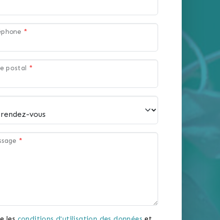
léphone
*
e postal
*
ssage
*
e les
conditions d'utilisation des données
et