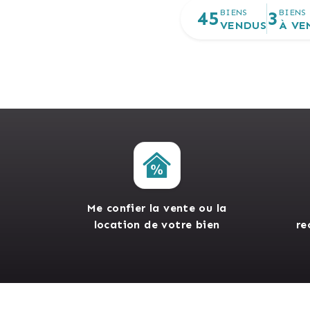
45
3
BIENS
BIENS
VENDUS
À VE
Me confier la vente ou la
location de votre bien
re