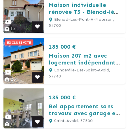
Maison individuelle
rénovée T5 - Blénod-lès-
Pont-à-Mousson
Blenod-Les-Pont-A-Mousson,
54700
14
EXCLUSIVITÉ
185 000 €
Maison 207 m2 avec
logement indépendant
en Rdc
Longeville-Les-Saint-Avold,
57740
20
135 000 €
Bel appartement sans
travaux avec garage et
jardin
Saint-Avold, 57500
17