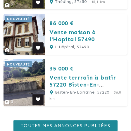
Théding, 57450
- 45,1 km
2
NOUVEAUTÉ
86 000 €
Vente maison à
l'Hopital 57490
L'Hôpital, 57490
12
NOUVEAUTÉ
35 000 €
Vente terrrain à batir
57220 Bisten-En-
Lorraine
Bisten-En-Lorraine, 57220
- 36,8
km
3
TOUTES MES ANNONCES PUBLIÉES