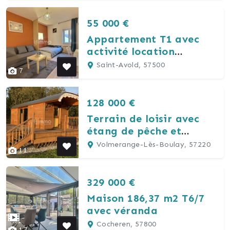
55 000 €
Appartement T1 avec
activité location
saisonnière
Saint-Avold, 57500
7
128 000 €
Terrain de loisir avec
étang de pêche et
roulotte
Volmerange-Lès-Boulay, 57220
11
329 000 €
Maison 186,37 m2 T6/7
avec véranda
Cocheren, 57800
17