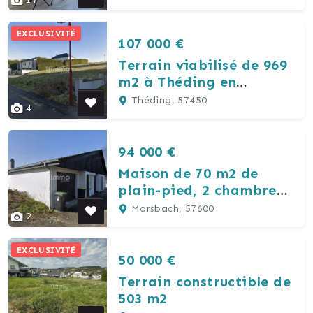
EXCLUSIVITÉ
107 000 €
Terrain viabilisé de 969
m2 à Théding en
impasse
Théding, 57450
4
94 000 €
Maison de 70 m2 de
plain-pied, 2 chambres,
actuellement louée.
Morsbach, 57600
2
EXCLUSIVITÉ
50 000 €
Terrain constructible de
503 m2