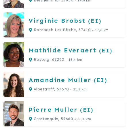
Berthelming, 57930
- 14,9 km
Virginie
Brobst
(EI)
Rohrbach Les Bitche, 57410
- 17,6 km
Mathilde
Everaert
(EI)
Rosteig, 67290
- 18,4 km
Amandine
Muller
(EI)
Albestroff, 57670
- 21,2 km
Pierre Muller
(EI)
Grostenquin, 57660
- 25,4 km