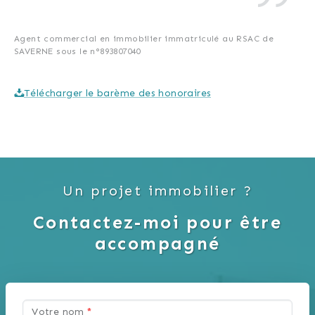
Si vous avez un projet de vente,
Agent commercial en immobilier immatriculé au RSAC de
SAVERNE sous le n°893807040
n'hésitez pas à me contacter par e-
mail ou par téléphone pour fixer un
Télécharger le barème des honoraires
rendez-vous.
Au plaisir de vous rencontrer très
bientôt.
Un projet immobilier ?
Votre agent de proximité.
Contactez-moi pour être
accompagné
Votre nom
*