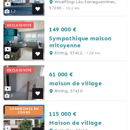
terrain de 8 ares.
Woelfling-Lès-Sarreguemines,
57200
- 10,2 km
12
EXCLUSIVITÉ
149 000 €
Sympathique maison
mitoyenne
Etting, 57412
- 7,58 km
9
EXCLUSIVITÉ
61 000 €
maison de village
Bining, 57410
6
COMPROMIS EN
115 000 €
COURS
Maison de village