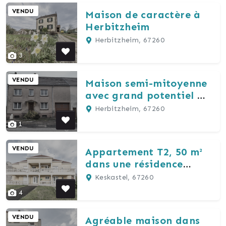
VENDU
Maison de caractère à
Herbitzheim
Herbitzheim, 67260
3
VENDU
Maison semi-mitoyenne
avec grand potentiel à
Herbitzheim
Herbitzheim, 67260
1
VENDU
Appartement T2, 50 m²
dans une résidence
calme et entretenue
Keskastel, 67260
4
VENDU
Agréable maison dans