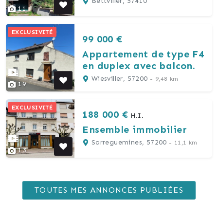
Bettviller, 57410
11
EXCLUSIVITÉ
99 000 €
Appartement de type F4
en duplex avec balcon.
Wiesviller, 57200
- 9,48 km
19
EXCLUSIVITÉ
188 000 €
H.I.
Ensemble immobilier
Sarreguemines, 57200
- 11,1 km
13
TOUTES MES ANNONCES PUBLIÉES