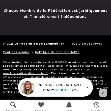
Chaque Membre de la Fédération est juridiquement
et financièrement indépendant.
© 2026
La Fédération de l’Immobilier
Tous droits réservés
Mentions légales
Politique de confidentialité
Victoria-Real
, SAS au capital social de 100000 €, ayant pour nom commercial
La Fédération de l’Immobilier
- Siège social : 34 avenue des Champs Elysées,
Paris, 75008 (France) -
+33 3 88 62 97 69
-
contact@lafede.immo
-
www.lafederationdelimmobilier.fr
- TVA intracommunautaire
n°FR75921259073 - Titulaire de la Carte Professionnelle « Transactions sur
immeubles et fonds de commerce » n°CPI CPI75012023000000319 délivrée
PRENDRE CONTACT AVEC
par la CCI Paris Ile-de-France, 35 boulevard du Port 95031 CERGY-PONTOISE. -
Garantie financière non détention de fonds 110 000 € : Allianz - Assurance RCP
CINDY
SCHMITT
(EI)
Allianz, 1 cours Michelet, 92076 Paris
Recherches
Annonces
Alertes
Historique