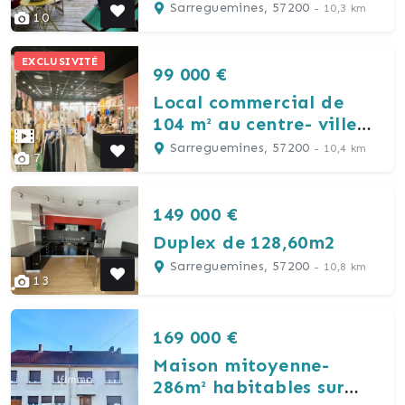
Sarreguemines
Sarreguemines, 57200
- 10,3 km
10
EXCLUSIVITÉ
99 000 €
Local commercial de
104 m² au centre- ville
de Sarreguemines
Sarreguemines, 57200
- 10,4 km
7
(57200)
149 000 €
Duplex de 128,60m2
Sarreguemines, 57200
- 10,8 km
13
169 000 €
Maison mitoyenne-
286m² habitables sur