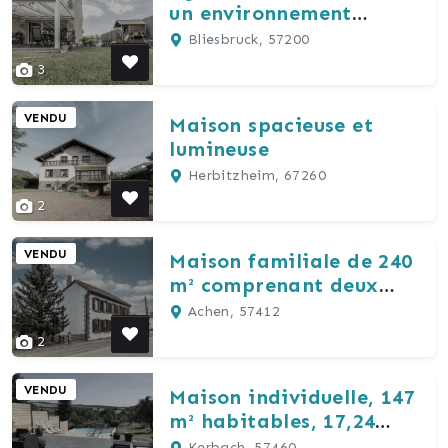
un environnement
privilégié
Bliesbruck, 57200
3
VENDU
Maison spacieuse et
lumineuse
Herbitzheim, 67260
2
VENDU
Maison familiale de 240
m² comprenant deux
logements
Achen, 57412
2
VENDU
Maison individuelle, 147
m² habitables, 17,24
ares
Kerbach, 57460