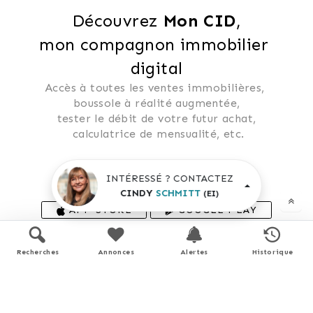
Découvrez 
Mon CID
,
mon compagnon immobilier 
digital
Accès à toutes les ventes immobilières, 
 boussole à réalité augmentée, 
 tester le débit de votre futur achat, 
 calculatrice de mensualité, etc.
INTÉRESSÉ ? CONTACTEZ
Application mobile disponible sur
CINDY
SCHMITT
(EI)
APP STORE
GOOGLE PLAY
En savoir plus
Recherches
Annonces
Alertes
Historique