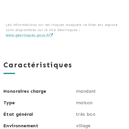
Les informations sur les risques auxquels ce bien est
exposé sont disponibles sur le site Géorisques :
www.georisques.gouv.fr
Les informations sur les risques auxquels ce bien est exposé
sont disponibles sur le site Géorisques :
www.georisques.gouv.fr
Caractéristiques
Honoraires charge
mandant
Type
maison
État général
très bon
Environnement
village