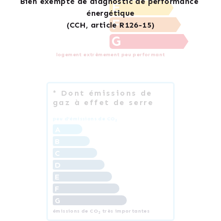
E
F
G
logement extrêmement peu performant
* Dont émissions de
gaz à effet de serre
peu d'émissions de CO
2
A
B
C
D
E
F
G
émissions de CO
très importantes
2