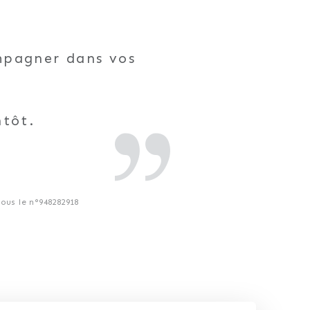
ompagner dans vos
ntôt.
us le n°948282918