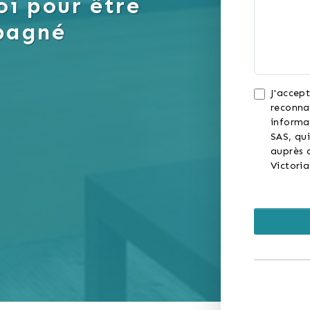
i pour être
pagné
J'accept
reconna
informa
SAS, qui
auprès d
Victori