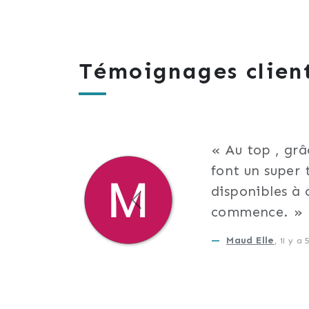
Témoignages clien
Au top , gr
font un super t
disponibles à 
Précédent
commence.
Maud Elle
, il y a