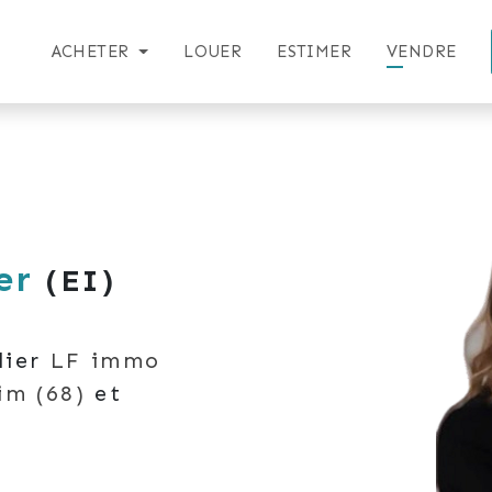
ACHETER
LOUER
ESTIMER
VENDRE
er
(EI)
lier
LF immo
im
(68)
et