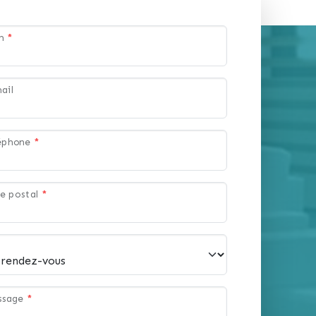
om
*
ail
léphone
*
e postal
*
ssage
*