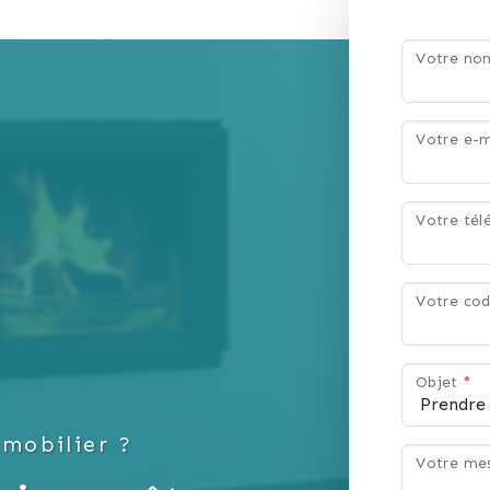
Votre n
Votre e-m
Votre té
Votre cod
Objet
*
mobilier ?
Votre me