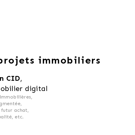
 projets immobiliers
n CID
,
ilier digital
 immobilières, 
ugmentée, 
 futur achat, 
alité, etc.