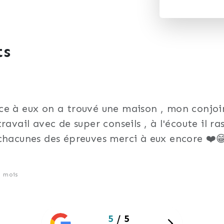
ts
âce à eux on a trouvé une maison , mon conjo
ravail avec de super conseils , à l'écoute il ras
chacunes des épreuves merci à eux encore ❤️
 5 mois
5
/ 5