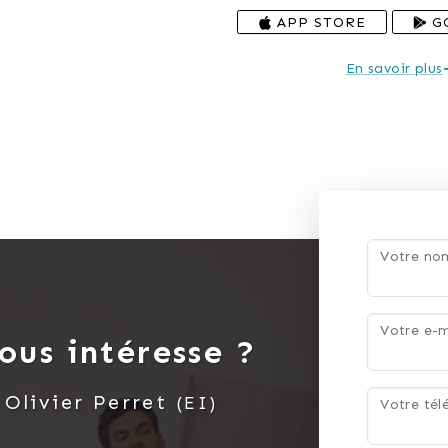
APP STORE
G
En savoir plus
Votre n
Votre e-m
ous intéresse ?
c
Olivier
Perret
(EI)
Votre té