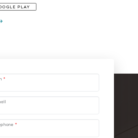
OOGLE PLAY
om
*
ail
léphone
*