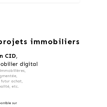
 projets immobiliers
n CID
,
ilier digital
 immobilières, 
ugmentée, 
 futur achat, 
alité, etc.
onible sur