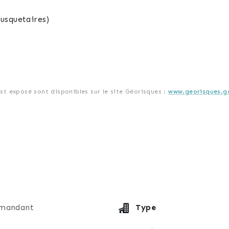
usquetaires)
est exposé sont disponibles sur le site Géorisques :
www.georisques.go
mandant
Type