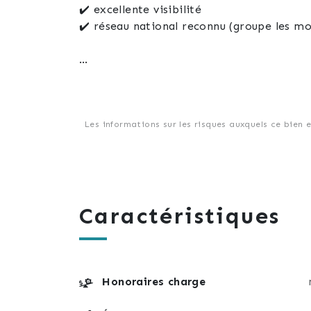
✔️ excellente visibilité
✔️ réseau national reconnu (groupe les mo
informations principales :
📍 guebwiller
• loyer : 1 800 € ttc / mois
Les informations sur les risques auxquels ce bien 
📍 sausheim
• loyer : 1 200 € ttc / mois
Caractéristiques
inclus dans la vente :
✅ outillage professionnel complet
✅ véhicule de courtoisie
Honoraires charge
✅ outils de recalibrage texa
✅ matériel de décalaminage