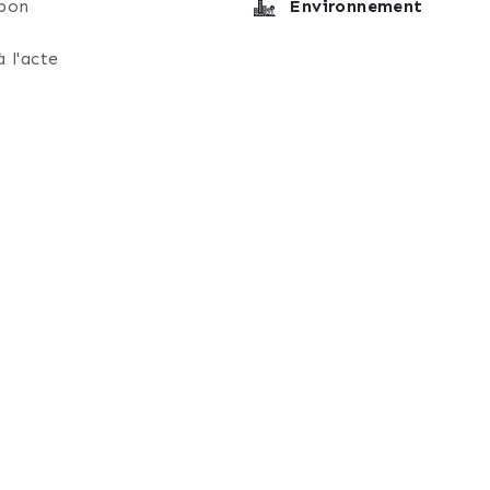
bon
Environnement
à l'acte
fessionnel de l’automobile
e immédiate possible.