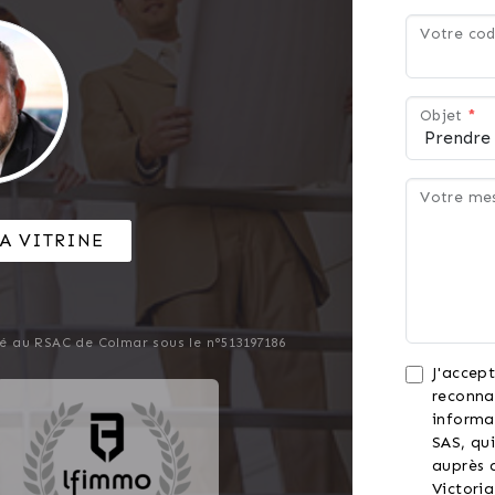
Votre cod
Objet
*
Votre me
A VITRINE
é au RSAC de Colmar sous le n°513197186
J'accept
reconna
informa
SAS, qui
auprès d
Victori