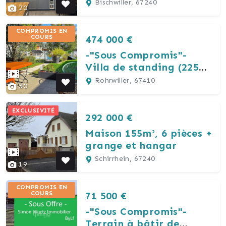
Dernier étage + vue
Bischwiller, 67240
20
dégagée
COMPROMIS EN
474 000 €
COURS
-"Sous Compromis"-
Villa de standing (225
m²)
Rohrwiller, 67410
30
EXCLUSIVITÉ
292 000 €
Maison 155m², 6 pièces +
grange et hangar
Schirrhein, 67240
19
COMPROMIS EN
71 500 €
COURS
-"Sous Compromis"-
Terrain à bâtir de