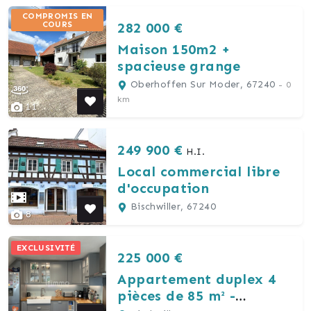
COMPROMIS EN
282 000 €
COURS
Maison 150m2 +
spacieuse grange
Oberhoffen Sur Moder, 67240
- 0
km
11
249 900 €
H.I.
Local commercial libre
d'occupation
Bischwiller, 67240
8
EXCLUSIVITÉ
225 000 €
Appartement duplex 4
pièces de 85 m² -