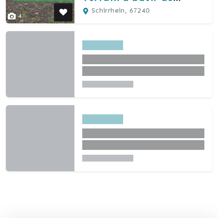
340m²
Schirrhein, 67240
4