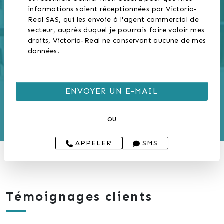
conception de plans 2D et 3D avec
informations soient réceptionnées par Victoria-
Real SAS, qui les envoie à l'agent commercial de
possibilité d'home staging virtuel,
secteur, auprès duquel je pourrais faire valoir mes
diffusion sur plus de 80 sites
droits, Victoria-Real ne conservant aucune de mes
données.
immobiliers, utilisation de la
puissance des réseaux sociaux ainsi
que du réseau de la Fourmi'immo.
– La gestion complète des
ou
acquéreurs : qualification poussée
APPELER
SMS
du projet, visites et traitement des
objections, débriefing, négociation
et surtout, la sécurisation du
financement.
Témoignages clients
– L’utilisation et la gestion