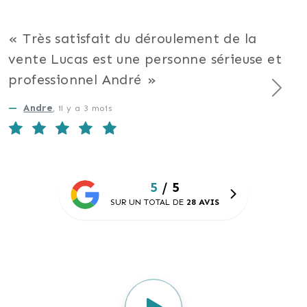
d’intermédiaires de confiance :
diagnostiqueurs, courtiers en
Très satisfait du déroulement de la
immobilier, notaires, géomètres et
vente Lucas est une personne sérieuse et
mairie (service urbanisme
professionnel André
Suiva
notamment).
Andre
, il y a 3 mois
La relation et la satisfaction client
sont mes priorités ! C’est pourquoi
je serai très réactif avec un
5
/ 5
planning adaptable pendant
SUR UN TOTAL DE
28 AVIS
l’ensemble de ces démarches. Vous
aurez un seul interlocuteur ainsi
qu’un réel suivi de qualité !
Voilà ce que j’entends par