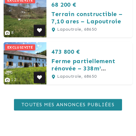
EXCLUSIVITÉ
68 200 €
Terrain constructible –
7,10 ares – Lapoutroie
Lapoutroie, 68650
8
EXCLUSIVITÉ
473 800 €
Ferme partiellement
rénovée – 338m²
-145,66ares – Cadre
Lapoutroie, 68650
12
rare
TOUTES MES ANNONCES PUBLIÉES