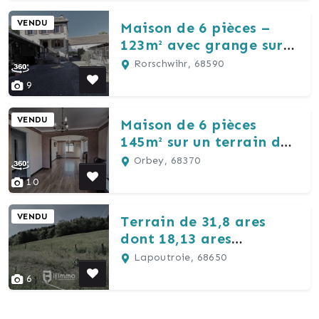
VENDU
Maison de 6 pièces –
123m² avec grange sur
un terrain de 4,74ares
Rorschwihr, 68590
9
VENDU
Maison de 6 pièces
145m² sur un terrain de
6,21ares
Orbey, 68370
10
VENDU
Terrain de 31,8 ares
dont 18,13 ares
constructibles
Lapoutroie, 68650
6