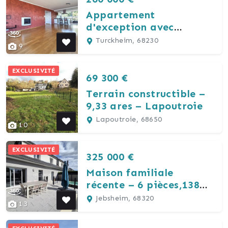
Appartement
d'exception avec
terrasse de 167 m² et
Turckheim, 68230
9
vue panoramique
EXCLUSIVITÉ
69 300 €
Terrain constructible –
9,33 ares – Lapoutroie
Lapoutroie, 68650
10
EXCLUSIVITÉ
325 000 €
Maison familiale
récente – 6 pièces,138m²
- Terrasse 80m² avec
Jebsheim, 68320
13
piscine