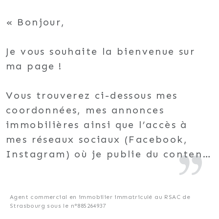
Bonjour,
Je vous souhaite la bienvenue sur
ma page !
Vous trouverez ci-dessous mes
coordonnées, mes annonces
immobilières ainsi que l’accès à
mes réseaux sociaux (Facebook,
Instagram) où je publie du contenu
immobilier. D’ailleurs, je vous
invite à rejoindre mes réseaux qui
pourraient vous apporter de
Agent commercial en immobilier immatriculé au RSAC de
Strasbourg sous le n°885264937
nombreux conseils et informations.