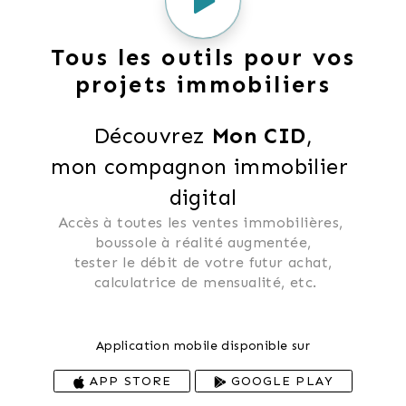
m’occuper de la vente d'un bien
immobilier. C’est de cette manière
Tous les outils pour vos
que je veux m’inscrire dans la vie
projets immobiliers
des personnes qui comme vous, ont
le désir de réaliser un projet
Découvrez 
Mon CID
,
sereinement.
mon compagnon immobilier 
digital
Au plaisir de vous rencontrer très
Accès à toutes les ventes immobilières, 
bientôt,
 boussole à réalité augmentée, 
 tester le débit de votre futur achat, 
 calculatrice de mensualité, etc.
Lucas Miclo
Application mobile disponible sur
APP STORE
GOOGLE PLAY