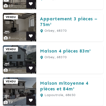
10
VENDU
Appartement 3 pièces –
75m²
Orbey, 68370
8
VENDU
Maison 4 pièces 83m²
Orbey, 68370
7
VENDU
Maison mitoyenne 4
pièces et 84m²
Lapoutroie, 68650
12