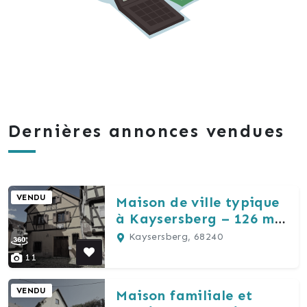
Dernières annonces vendues
VENDU
Maison de ville typique
à Kaysersberg – 126 m²
habitables, 5 pièces
Kaysersberg, 68240
11
VENDU
Maison familiale et