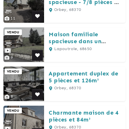
spacieuse - 7/8 pièces –
144 m² habitables
Orbey, 68370
11
VENDU
Maison familiale
spacieuse dans un
superbe environnement
Lapoutroie, 68650
9
VENDU
Appartement duplex de
5 pièces et 126m²
Orbey, 68370
8
VENDU
Charmante maison de 4
pièces et 84m²
Orbey, 68370