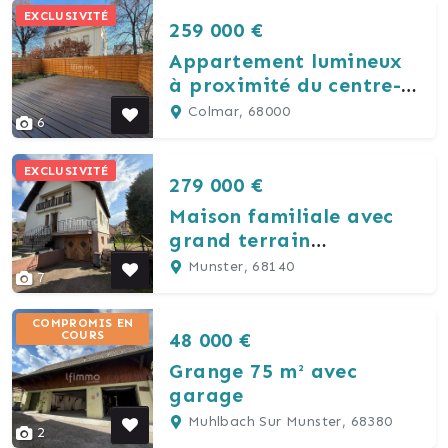
EXCLUSIVITÉ
259 000 €
Appartement lumineux
à proximité du centre-
ville de Colmar
Colmar, 68000
6
EXCLUSIVITÉ
279 000 €
Maison familiale avec
grand terrain
constructible
Munster, 68140
7
COMPROMIS EN
48 000 €
COURS
Grange 75 m² avec
garage
Muhlbach Sur Munster, 68380
2