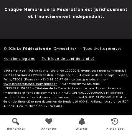
Chaque Membre de la Fédération est juridiquement
et financièrement indépendant.
© 2026
La Fédération de l’Immobilier
Tous droits réservés
Mentions légales
Politique de confidentialité
Victoria-Real
, SAS au capital social de 100000 €, ayant pour nom commercial
La Fédération de l’Immobilier
- Siège social : 34 avenue des Champs Elysées,
Paris, 75008 (France) -
+33 3 88 62 97 69
-
contact@lafede.immo
-
www.lafederationdelimmobilier.fr
- TVA intracommunautaire
n°FR75921259073 - Titulaire de la Carte Professionnelle « Transactions sur
immeubles et fonds de commerce » n°CPI CPI75012023000000319 délivrée
par la CCI Paris Ile-de-France, 35 boulevard du Port 95031 CERGY-PONTOISE. -
Garantie financière non détention de fonds 110 000 € : Allianz - Assurance RCP
Allianz, 1 cours Michelet, 92076 Paris
Recherches
Annonces
Alertes
Historique