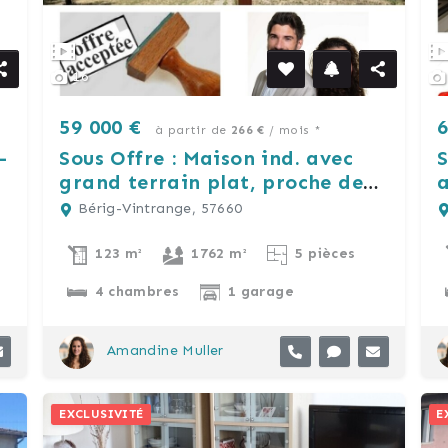
16
59 000 €
6
à partir de
266 €
/ mois *
-
Sous Offre : Maison ind. avec
S
grand terrain plat, proche de
a
Morhange.
i
Bérig-Vintrange, 57660
123 m²
1762 m²
5 pièces
4 chambres
1 garage
Amandine Muller
EXCLUSIVITÉ
E