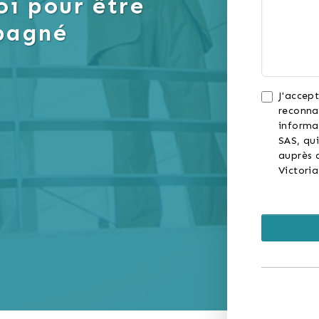
i pour être
pagné
J'accept
reconna
informa
SAS, qui
auprès d
Victori