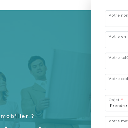
Votre n
Votre e-m
Votre té
Votre cod
Objet
*
mobilier ?
Votre me