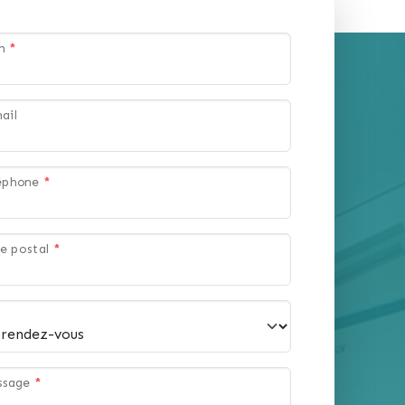
om
*
ail
léphone
*
e postal
*
ssage
*