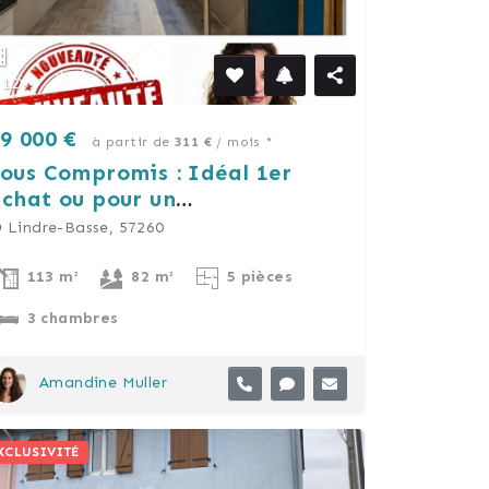
12
9 000 €
à partir de
311 €
/ mois *
ous Compromis : Idéal 1er
chat ou pour un
nvestissement locatif.
Lindre-Basse, 57260
113 m²
82 m²
5 pièces
3 chambres
Amandine Muller
XCLUSIVITÉ