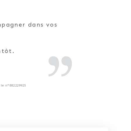
ompagner dans vos
ntôt.
le n°882229925