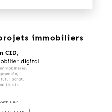
 projets immobiliers
n CID
,
ilier digital
 immobilières, 
ugmentée, 
 futur achat, 
alité, etc.
onible sur
OOGLE PLAY