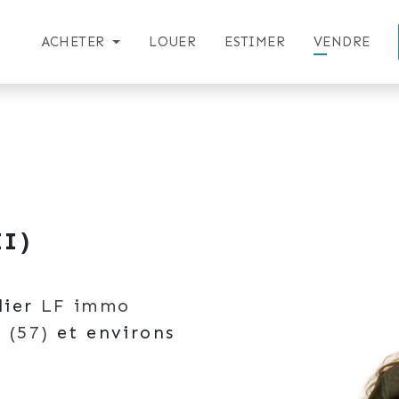
ACHETER
LOUER
ESTIMER
VENDRE
EI)
lier
LF immo
f
(57)
et environs