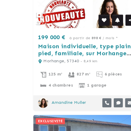
12
199 000 €
à partir de
898 €
/ mois *
Maison individuelle, type plain
pied, familiale, sur Morhange
(57340).
Morhange, 57340
- 8,49 km
125 m²
827 m²
6 pièces
4 chambres
1 garage
Amandine Muller
EXCLUSIVITÉ